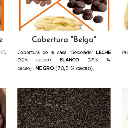
e
Cobertura "Belga"
HE,
Cobertura de la casa "Belcolade"
LECHE
Pu
(32% cacao).
BLANCO
(29,5 %.
NEGRO
(70,5 % cacao).
cacao).